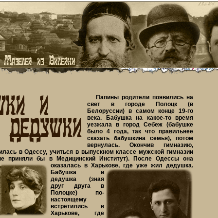
Папины родители появились на
свет в городе Полоцк (в
Белоруссии) в самом конце 19-го
века. Бабушка на какое-то время
уезжала в город Себеж (бабушке
было 4 года, так что правильнее
сказать бабушкина семья), потом
вернулась. Окончив гимназию,
илась в Одессу, учиться в выпускном классе мужской гимназии
 не приняли бы в Медицинский Институт).
После Одессы она
оказалась в Харькове, где уже жил дедушка.
Бабушка и
дедушка (зная
друг друга в
Полоцке) по-
настоящему
встретились в
Харькове, где