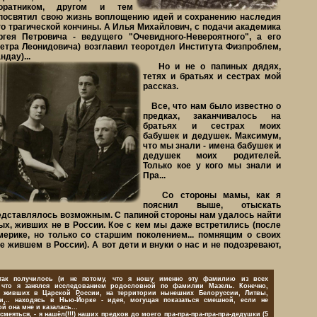
оратником, другом и тем
 посвятил свою жизнь воплощению идей и сохранению наследия
го трагической кончины. А Илья Михайлович, с подачи академика
гея Петровича - ведущего "Очевидного-Невероятного", а его
Петра Леонидовича) возглавил теоротдел Института Физпроблем,
дау)...
Но и не о папиных дядях,
тетях и братьях и сестрах мой
рассказ.
Все, что нам было известно о
предках, заканчивалось на
братьях и сестрах моих
бабушек и дедушек. Максимум,
что мы знали - имена бабушек и
дедушек моих родителей.
Только кое у кого мы знали и
Пра...
Со стороны мамы, как я
пояснил выше, отыскать
едставлялось возможным. С папиной стороны нам удалось найти
ых, живших не в России. Кое с кем мы даже встретились (после
мерике, но только со старшим поколением... помнящим о своих
не жившем в России). А вот дети и внуки о нас и не подозревают,
получилось (и не потому, что я ношу именно эту фамилию из всех
, что я занялся исследованием родословной по фамилии Мазель. Конечно,
, живших в Царской России, на территории нынешних Белоруссии, Литвы,
и,.. находясь в Нью-Йорке - идея, могущая показаться смешной, если не
й она мне и казалась...
еяться, - я нашёл(!!!) наших предков до моего пра-пра-пра-пра-пра-дедушки (5