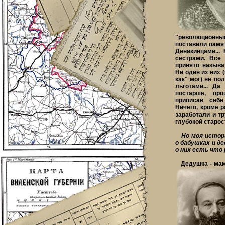
"революционны
поставили памя
Деникинцами..
сестрами.
Все 
принято называ
Ни один из них 
как" мог) не по
льготами... Да
постарше, про
приписав себе
Ничего, кроме р
заработали и т
глубокой старос
Но моя истори
о бабушках и де
о них есть что 
Дедушка - мами