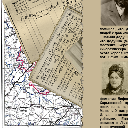
помнила, что 
людей с фамили
Мамин дедушка 
что дедушка (м
местечке Бере
кинорежиссера
охота короля Ста
вот Ефим Эмм
фамилия Лифши
Харьковский 
женился на пап
Мазель. У них 
Илья, ставш
учёными. Ев
написал с Льв
теоретической