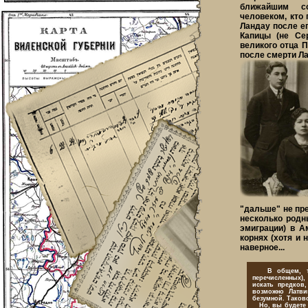
ближайшим с
человеком, кто
Ландау после е
Капицы (не Сер
великого отца 
после смерти Лан
"дальше" не пр
несколько родн
эмиграции) в А
корнях (хотя и 
наверное...
В общем, так 
перечисленных)
искать предков
возможно Латви
безумной. Таково
Но, вы будете см