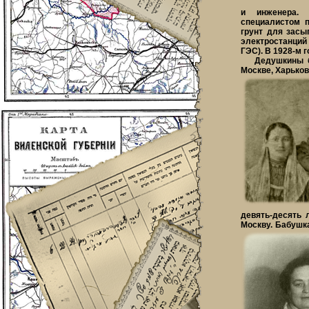
и инженера.
специалистом 
грунт для засы
электростанций
ГЭС). В 1928-м 
Дедушкины бр
Москве, Харькове
девять-десять 
Москву. Бабушк