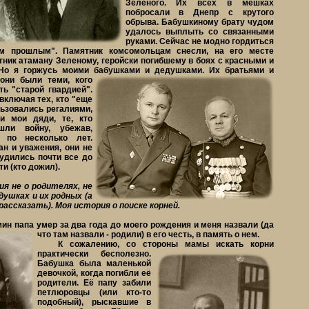
Зеленого. Их всех в мешках
побросали в Днепр с крутого
обрыва. Бабушкиному брату чудом
удалось выплыть со связанными
руками. Сейчас не модно гордиться
м прошлым". Памятник комсомольцам снесли, на его месте
тник атаману Зеленому, геройски погибшему в боях с красными и
. Но я горжусь моими бабушками и дедушками. Их братьями и
они были теми, кого
ть "старой гвардией".
(включая тех, кто "еще
льзовались регалиями,
 и мои дяди, те, кто
шли войну, убежав,
 по несколько лет.
ан и уважения, они не
рудились почти все до
ти (кто дожил).
я не о родителях, не
душках и их родных (а
рассказать). Моя история о поиске корней.
н папа умер за два года до моего рождения и меня назвали
(да
что там назвали - родили) в его честь, в память о нем.
К сожалению, со стороны мамы искать корни
практически бесполезно.
Бабушка была маленькой
девочкой, когда погибли её
родители. Её папу забили
петлюровцы (или кто-то
подобный), рыскавшие в