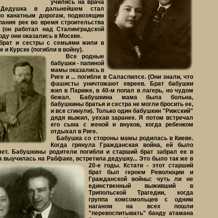
учились на врача
 Дедушка в дальнейшем стал
по канатным дорогам, подвозящим
пания рек во время строительства
 (он работал над Сталинградской
году они оказались в Москве.
ат и сестры с семьями жили в
 и Курске (погибли в войну).
Все родные
бабушки - папиной
мамы оказались в
Риге и ... погибли в Саласпилсе. (Они знали, что
фашисты уничтожают евреев. Брат бабушки
жил в Париже, в 40-м попал в лагерь, но чудом
бежал. Бабушкина мама была больна,
бабушкины братья и сестра не могли бросить ее,
и все сгинули). Только один бабушкин "Рижский"
дядя выжил, уехав заранее. Я потом встречал
его сына с женой и внуков, когда ребенком
отдыхал в Риге.
Бабушка со стороны мамы родилась в Киеве.
Когда грянула Гражданская война, ей было
лет. Бабушкины родители погибли и старший брат забрал ее в
а выучилась на Рабфаке, встретила дедушку...
Это было так же в
20-е годы. Кстати - этот старший
брат был героем Революции и
Гражданской войны: чуть ли не
единственный выживший в
Трипольской Трагедии, когда
группа комсомольцев с одним
наганом на всех пошли
"перевоспитывать" банду атамана