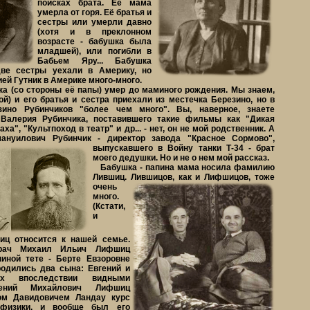
поисках брата. Её мама
умерла от горя. Её братья и
сестры или умерли давно
(хотя и в преклонном
возрасте - бабушка была
младшей), или погибли в
Бабьем Яру... Бабушка
две сестры уехали в Америку, но
ей Гутник в Америке много-много.
(со стороны её папы) умер до маминого рождения. Мы знаем,
ой) и его братья и сестра приехали из местечка Березино, но в
зино Рубинчиков "более чем много". Вы, наверное, знаете
 Валерия Рубинчика, поставившего такие фильмы как "Дикая
ха", "Культпоход в театр" и др... - нет, он не мой родственник. А
ануилович Рубинчик - директор завода
"Красное Сормово",
выпускавшего в Войну танки Т-34 - брат
моего дедушки. Но и не о нем мой рассказ.
Бабушка - папина мама носила фамилию
Лившиц. Лившицов, как и Лифшицов,
тоже
очень
много.
(Кстати,
и
ц относится к нашей семье.
врач Михаил Ильич Лифшиц
иной тете - Берте Евзоровне
родились два сына: Евгений и
их впоследствии видными
гений Михайлович Лифшиц
ом Давидовичем Ландау курс
 физики, и вообще был его